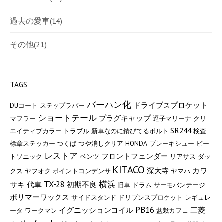
過去の愛車
(14)
その他
(21)
TAGS
バーハン化
ドライブスプロケット
DUコート
ステップラバー
ショートテール
プラグキャップ
マフラー
逗子マリーナ
クリ
SR244
エイティブカラー
トラブル
新車なのに錆びてるボルト
検査
標章ステッカー
つくば
つや消しクリア
HONDA
ブレーキシュー
ビー
レストア
フロントフェンダー
トソニック
ベンツ
リアサス
ダッ
KITACO
深大寺
カワ
クス
ヤフオク
ポイントコンデンサ
ヤマハ
TX-28
横浜
サキ
代車
初期不良
旧車
ドラム
サーモバンテージ
ポリマーワックス
サイドスタンド
ドリブンスプロケット
レギュレ
PB16
イグニッションコイル
三菱
ータ
ワークマン
盆栽カフェ