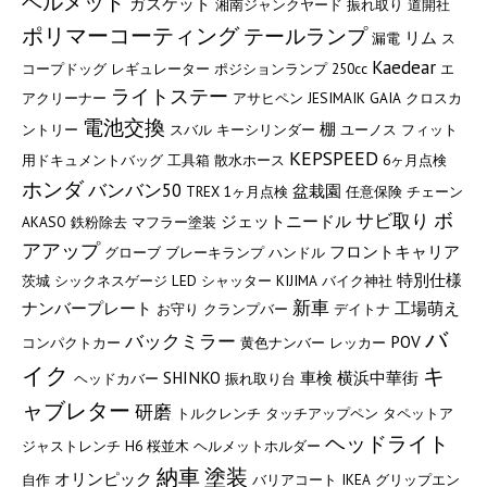
ヘルメット
ガスケット
湘南ジャンクヤード
振れ取り
道開社
ポリマーコーティング
テールランプ
リム
漏電
ス
Kaedear
コープドッグ
レギュレーター
ポジションランプ
250cc
エ
ライトステー
アクリーナー
アサヒペン
JESIMAIK
GAIA
クロスカ
電池交換
棚
ントリー
スバル
キーシリンダー
ユーノス
フィット
KEPSPEED
用ドキュメントバッグ
工具箱
散水ホース
6ヶ月点検
ホンダ
バンバン50
盆栽園
TREX
1ヶ月点検
任意保険
チェーン
ボ
サビ取り
ジェットニードル
AKASO
鉄粉除去
マフラー塗装
アアップ
フロントキャリア
グローブ
ブレーキランプ
ハンドル
特別仕様
茨城
シックネスゲージ
LED
シャッター
KIJIMA
バイク神社
新車
ナンバープレート
工場萌え
お守り
クランプバー
デイトナ
バ
バックミラー
POV
コンパクトカー
黄色ナンバー
レッカー
イク
キ
SHINKO
車検
横浜中華街
ヘッドカバー
振れ取り台
ャブレター
研磨
トルクレンチ
タッチアップペン
タペットア
ヘッドライト
ジャストレンチ
H6
桜並木
ヘルメットホルダー
納車
塗装
オリンピック
自作
バリアコート
IKEA
グリップエン