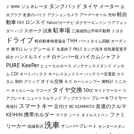
タンクパッド
タイヤ
メーター
ジェネレータ
ド
BMW
点
軽自
火プラグ
友達のバイク
アクションカメラ
アーマーオール
売却
動車
ロンスイ
FB3
Yahoo!カーナビ
ボクサーエンジン
リアフェン
駐車場
スポーク
試乗
ダー
ハブ
三浦成田山平和不動尊
トヨタ
ドライブ
THH
軽自動車検査協会
パートタイム四駆
オーディ
レッグシールド
オ
勝手口
生産終了
PB13
タンク洗浄
排気量変更手
ハイカムシャフト
ハンドルスイッチ
白ナンバー化
続き
PURE KeePer
ヒューエルホース
メンテナンススタンド
インカ
CDI
ム
オートバックス
キーレスエントリー
バッテリー充電器
カス
オイル交換
タム
契約
グリップ
キズ
カーシャンプー
燃料計
ミニカ
タイヤ交換
50cc
ー
オイルシール
ワコーズ
サイドマーカー
リ
ブレーキワイヤー
アブレーキ
ニュートラルランプ
アップマフラー
スマートキー
友達のクルマ
足付け
再発行
IRC
KEMIMOTO
KEIHIN
携帯ホルダー
ファミ
マツダ
シート
オイルストーン
洗車
リーカー
ナンバープレート
稲城長沼
センタースタン