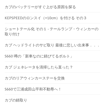
カブのバッテリーがすぐ上がる原因を探る
KEPSPEEDのロンスイ（+10cm）を付ける その３
ショートテール化 その１ - テールランプ・ウィンカーの
取り付け
カブ ヘッドライトのサビ取り 最後に悲しい出来事．．．
S660 噂の「新車なのに錆びてるボルト」
カブ ジェネレータを清掃したら直った？
カブのリアウィンカーステーを交換
S660で三浦成田山平和不動尊へ！
カブの錆取り