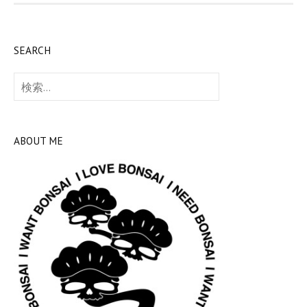
SEARCH
検
索:
ABOUT ME