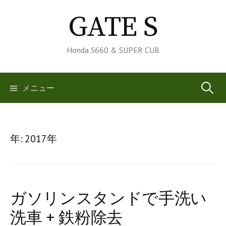
コ
GATE S
ン
テ
ン
Honda S660 & SUPER CUB
ツ
へ
検
メニュー
ス
キ
索:
ッ
プ
年:
2017年
ガソリンスタンドで手洗い
洗車 + 鉄粉除去