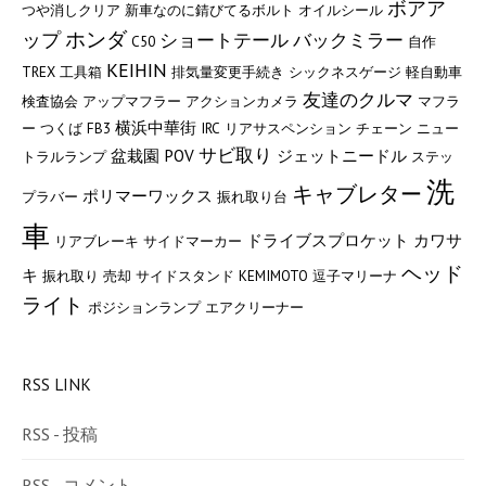
ボアア
つや消しクリア
新車なのに錆びてるボルト
オイルシール
ホンダ
ップ
ショートテール
バックミラー
C50
自作
KEIHIN
TREX
工具箱
排気量変更手続き
シックネスゲージ
軽自動車
友達のクルマ
検査協会
アップマフラー
アクションカメラ
マフラ
横浜中華街
ー
つくば
FB3
IRC
リアサスペンション
チェーン
ニュー
サビ取り
盆栽園
POV
ジェットニードル
トラルランプ
ステッ
洗
キャブレター
ポリマーワックス
プラバー
振れ取り台
車
ドライブスプロケット
カワサ
リアブレーキ
サイドマーカー
ヘッド
キ
振れ取り
売却
サイドスタンド
KEMIMOTO
逗子マリーナ
ライト
ポジションランプ
エアクリーナー
RSS LINK
RSS - 投稿
RSS - コメント