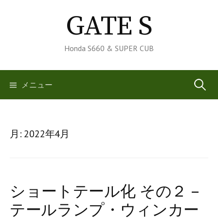
コ
GATE S
ン
テ
ン
Honda S660 & SUPER CUB
ツ
へ
検
メニュー
ス
キ
索:
ッ
プ
月:
2022年4月
ショートテール化 その２ –
テールランプ・ウィンカー