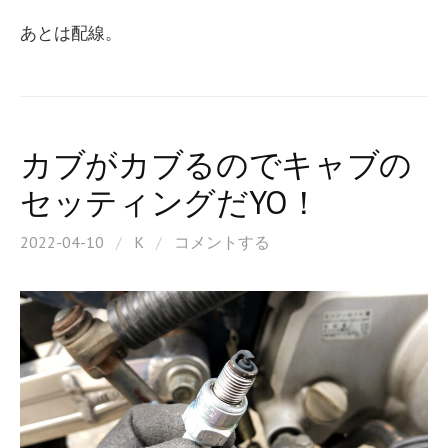
あとは配線。
カブがカブるのでキャブの
セッティングだYO！
2022-04-10
/
K
/
コメントする