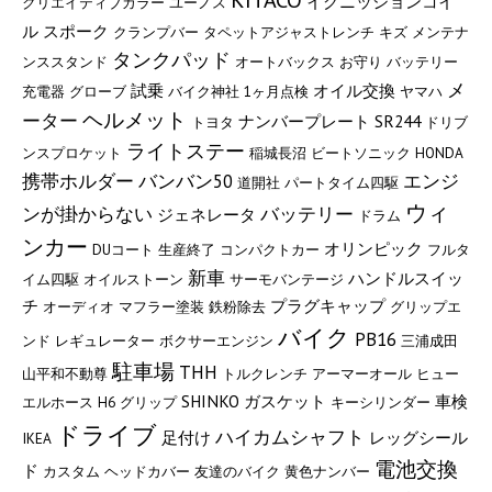
イグニッションコイ
クリエイティブカラー
ユーノス
ル
スポーク
クランプバー
タペットアジャストレンチ
キズ
メンテナ
タンクパッド
ンススタンド
オートバックス
お守り
バッテリー
メ
試乗
オイル交換
充電器
グローブ
バイク神社
1ヶ月点検
ヤマハ
ヘルメット
ーター
ナンバープレート
SR244
トヨタ
ドリブ
ライトステー
ンスプロケット
稲城長沼
ビートソニック
HONDA
携帯ホルダー
バンバン50
エンジ
道開社
パートタイム四駆
ウィ
ンが掛からない
バッテリー
ジェネレータ
ドラム
ンカー
オリンピック
DUコート
生産終了
コンパクトカー
フルタ
新車
ハンドルスイッ
イム四駆
オイルストーン
サーモバンテージ
チ
プラグキャップ
オーディオ
マフラー塗装
鉄粉除去
グリップエ
バイク
PB16
ンド
レギュレーター
ボクサーエンジン
三浦成田
駐車場
THH
山平和不動尊
トルクレンチ
アーマーオール
ヒュー
SHINKO
ガスケット
車検
エルホース
H6
グリップ
キーシリンダー
ドライブ
ハイカムシャフト
足付け
レッグシール
IKEA
電池交換
ド
カスタム
ヘッドカバー
友達のバイク
黄色ナンバー