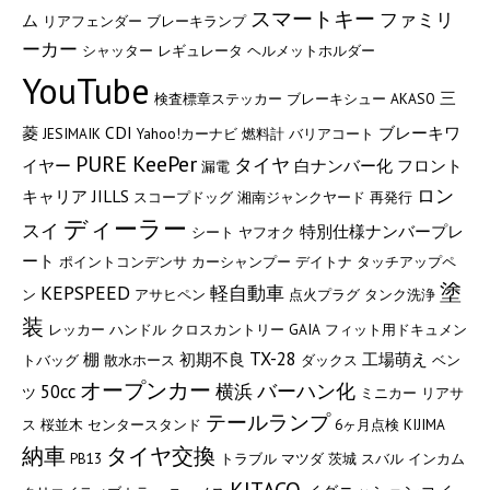
スマートキー
ファミリ
ム
リアフェンダー
ブレーキランプ
ーカー
シャッター
レギュレータ
ヘルメットホルダー
YouTube
三
検査標章ステッカー
ブレーキシュー
AKASO
菱
CDI
ブレーキワ
JESIMAIK
Yahoo!カーナビ
燃料計
バリアコート
PURE KeePer
タイヤ
イヤー
白ナンバー化
フロント
漏電
ロン
キャリア
JILLS
スコープドッグ
湘南ジャンクヤード
再発行
ディーラー
スイ
特別仕様ナンバープレ
シート
ヤフオク
ート
ポイントコンデンサ
カーシャンプー
デイトナ
タッチアップペ
塗
KEPSPEED
軽自動車
ン
アサヒペン
点火プラグ
タンク洗浄
装
レッカー
ハンドル
クロスカントリー
GAIA
フィット用ドキュメン
TX-28
棚
初期不良
工場萌え
トバッグ
散水ホース
ダックス
ベン
オープンカー
バーハン化
50cc
横浜
ツ
ミニカー
リアサ
テールランプ
ス
桜並木
センタースタンド
6ヶ月点検
KIJIMA
納車
タイヤ交換
PB13
トラブル
マツダ
茨城
スバル
インカム
KITACO