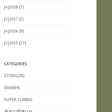
[+]
2018 (7)
[+]
2017 (2)
[+]
2016 (9)
[+]
2015 (27)
CATEGORIES
Z250SL
(18)
S660
(64)
SUPER CUB
(80)
過去の愛車
(14)