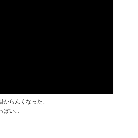
掛からんくなった。
っぽい…