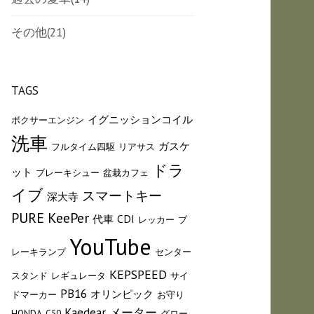
その他
(21)
TAGS
イグニッションコイル
ボクサーエンジン
洗車
ガスケ
フルタイム四駆
リアサス
ドラ
ット
ブレーキシュー
盆栽カフェ
イブ
スマートキー
深大寺
PURE KeePer
代車
CDI
レッカー
ブ
YouTube
レーキランプ
センター
KEPSPEED
スタンド
レギュレータ
サイ
PB16
オリンピック
ドマーカー
お守り
Kaedear
メーター
HONDA
C50
グロー