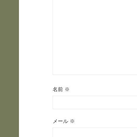
ー
シ
ョ
ン
名前
※
メール
※