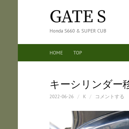
コ
GATE S
ン
テ
ン
Honda S660 & SUPER CUB
ツ
へ
HOME
TOP
ス
キ
ッ
キーシリンダー
プ
2022-06-26
/
K
/
コメントする