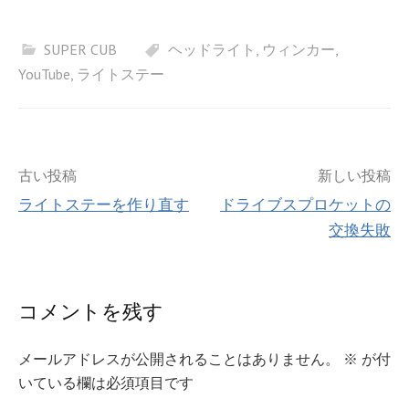
SUPER CUB
ヘッドライト
,
ウィンカー
,
YouTube
,
ライトステー
投
古い投稿
新しい投稿
ライトステーを作り直す
ドライブスプロケットの
稿
交換失敗
ナ
ビ
コメントを残す
ゲ
メールアドレスが公開されることはありません。
※
が付
ー
いている欄は必須項目です