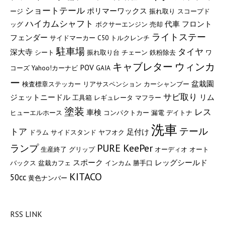
ショートテール
ポリマーワックス
ージ
振れ取り
スコープド
ハイカムシャフト
代車
フロント
ッグ
ボクサーエンジン
売却
ライトステー
フェンダー
サイドマーカー
C50
トルクレンチ
駐車場
タイヤ
深大寺
シート
振れ取り台
チェーン
鉄粉除去
ワ
キャブレター
ウィンカ
POV
コーズ
Yahoo!カーナビ
GAIA
ー
盆栽園
検査標章ステッカー
リアサスペンション
カーシャンプー
サビ取り
ジェットニードル
リム
工具箱
レギュレータ
マフラー
塗装
レス
車検
ヒューエルホース
コンパクトカー
漏電
デイトナ
洗車
テール
トア
足付け
ドラム
サイドスタンド
ヤフオク
PURE KeePer
ランプ
生産終了
グリップ
オーディオ
オート
スポーク
レッグシールド
バックス
盆栽カフェ
インカム
勝手口
KITACO
50cc
黄色ナンバー
RSS LINK