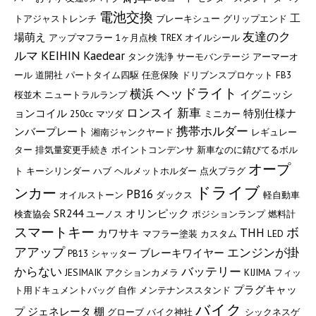
電池交換
工
トアジャストレンチ
ブレーキシュー
グリップエンド
友達のク
場萌え
アップマフラー
1ヶ月点検
TREX
オイルシール
KEIHIN
ルマ
Kaedear
タンク洗浄
サーモバンテージ
アーマーオ
ール
道開社
パートタイム四駆
任意保険
ドリブンスプロケット
FB3
ヘッドライト
横浜
イグニッシ
桜並木
ニュートラルランプ
ロンスイ
新車
ョンコイル
特別仕様ナ
250cc
マツダ
ミニカー
携帯ホルダー
ンバープレート
湘南ジャンクヤード
レギュレー
ター
排気量変更手続き
ポイントコンデンサ
新車なのに錆びてるボル
オープ
ト
キーシリンダー
ハブ
ヘルメットホルダー
点火プラグ
ドライブ
ンカー
PB16
オイルストーン
ダックス
軽自動車
SR244
オリンピック
検査協会
ユーノス
ポジションランプ
燃料計
スマートキー
ボ
THH
カワサキ
マフラー塗装
カスタム
LED
アアップ
エンジンが掛
ブレーキワイヤー
PB13
シャッター
からない
バッテリー
JESIMAIK
アクションカメラ
KIJIMA
フィッ
プラグキャッ
ト用ドキュメントバッグ
自作
メンテナンススタンド
バイク
プ
ジェネレータ
棚
グローブ
バイク神社
シックネスゲ