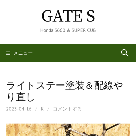
コ
GATE S
ン
テ
ン
Honda S660 & SUPER CUB
ツ
へ
検
メニュー
ス
キ
索:
ッ
プ
ライトステー塗装＆配線や
り直し
2023-04-16
/
K
/
コメントする