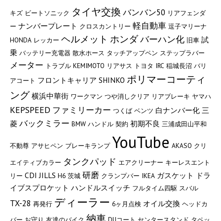
タイヤ交換
バンバン50
キズ
ビートソニック
リアフェンダ
軽自動車
ナンバープレート
ー
クロスカントリー
逗子マリーナ
ヘルメット
ホンダ
バーハン化
試
HONDA
レッカー
旧車
乗
バッテリー充電器
散水ホース
タッチアップペン
ステップラバー
メーター
トラブル
KEMIMOTO
リアサス
トヨタ
IRC
稲城長沼
バリ
ポリマーコーティ
フロントキャリア
SHINKO
アコート
ング
横浜中華街
ワークマン
つや消しクリア
リアブレーキ
ヤマハ
KEPSPEED
ファミリーカー
白ナンバー化
三
つくば
ベンツ
バックミラー
菱
初期不良
BMW
ハンドル
契約
三浦成田山平和
YouTube
不動尊
アサヒペン
ブレーキランプ
AKASO
クリ
タンクパッド
エイティブカラー
エアクリーナー
キーレスエント
研磨
CDI
JILLS
ガスケット
ドラ
リー
H6
茨城
クランプバー
IKEA
イブスプロケット
ハンドルスイッチ
フルタイム四駆
スバル
ディーラー
TX-28
オイル交換
再発行
6ヶ月点検
ヘッドカ
納車
バー
お守り
友達のバイク
DUコート
センタースタンド
タペッ