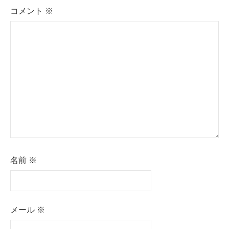
シ
コメント
※
ョ
ン
名前
※
メール
※