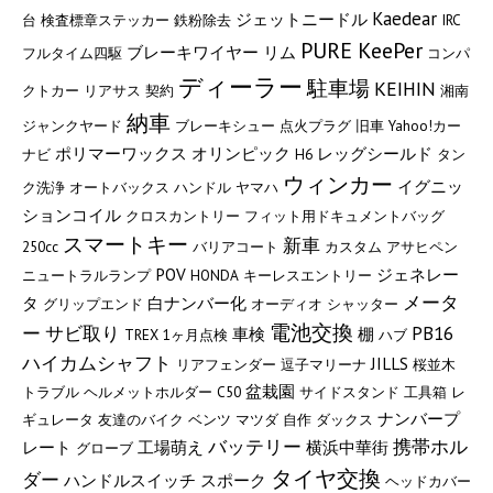
Kaedear
ジェットニードル
台
検査標章ステッカー
鉄粉除去
IRC
PURE KeePer
ブレーキワイヤー
リム
フルタイム四駆
コンパ
ディーラー
駐車場
KEIHIN
クトカー
リアサス
契約
湘南
納車
ジャンクヤード
ブレーキシュー
点火プラグ
旧車
Yahoo!カー
ポリマーワックス
オリンピック
レッグシールド
ナビ
H6
タン
ウィンカー
イグニッ
ク洗浄
オートバックス
ハンドル
ヤマハ
ションコイル
クロスカントリー
フィット用ドキュメントバッグ
スマートキー
新車
250cc
バリアコート
カスタム
アサヒペン
POV
ジェネレー
ニュートラルランプ
HONDA
キーレスエントリー
メータ
タ
白ナンバー化
グリップエンド
オーディオ
シャッター
電池交換
ー
サビ取り
PB16
車検
棚
TREX
1ヶ月点検
ハブ
ハイカムシャフト
JILLS
リアフェンダー
逗子マリーナ
桜並木
盆栽園
トラブル
ヘルメットホルダー
C50
サイドスタンド
工具箱
レ
ナンバープ
ギュレータ
友達のバイク
ベンツ
マツダ
自作
ダックス
バッテリー
携帯ホル
レート
工場萌え
横浜中華街
グローブ
タイヤ交換
ダー
ハンドルスイッチ
スポーク
ヘッドカバー