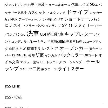
50cc
代車
ジャストレンチ
お守り
茨城
ヒューエルホース
つくば
バ
ドライブ
ガスケット
ッテリー充電器
トルクレンチ
レッカー
ショートテール
JESIMAIK
アーマーオール
つや消しクリア
FB3
ロンスイ
ファミリーカー
足付け
マフラー
ポジションランプ
洗車
キャブレター
バンバン50
軽自動車
CDI
ポイ
ントコンデンサ
ブレーキランプ
三浦成田山平和不動尊
スコープドッ
オープンカー
レストア
初期不良
グ
道開社
キズ
黄色ナン
研磨
バックミラー
オ
バー
KEMIMOTO
売却
インカム
DUコート
テール
イル交換
マフラー塗装
ビートソニック
カーシャンプー
ランプ
ライトステー
三菱
グリップ
散水ホース
RSS LINK
RSS - 投稿