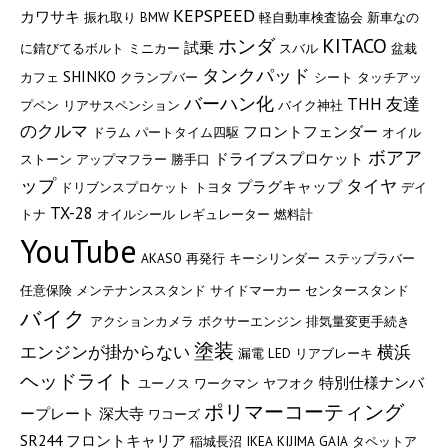
KEPSPEED
カワサキ
振れ取り
BMW
軽自動車検査協会
新車なの
KITACO
ホンダ
試乗
に錆びてるボルト
ミニカー
スバル
盆栽
タンクパッド
SHINKO
カフェ
クランプバー
シート
タッチアッ
バーハン化
THH
友達
プペン
リアサスペンション
バイク神社
のクルマ
フロントフェンダー
ドラム
パートタイム四駆
オイル
ボアア
ドライブスプロケット
ストーン
アップマフラー
勝手口
ップ
タイヤ
プラグキャップ
ドリブンスプロケット
トヨタ
デイ
TX-28
トナ
オイルシール
レギュレーター
燃料計
YouTube
AKASO
再発行
キーシリンダー
ステップラバー
任意保険
メンテナンススタンド
サイドマーカー
センタースタンド
バイク
アクションカメラ
ボクサーエンジン
排気量変更手続き
塗装
エンジンが掛からない
横浜
漏電
LED
リアブレーキ
ヘッドライト
特別仕様ナンバ
ユーノス
ワークマン
ヤフオク
ポリマーコーティング
ープレート
深大寺
ワコーズ
SR244
フロントキャリア
稲城長沼
IKEA
KIJIMA
GAIA
タペットア