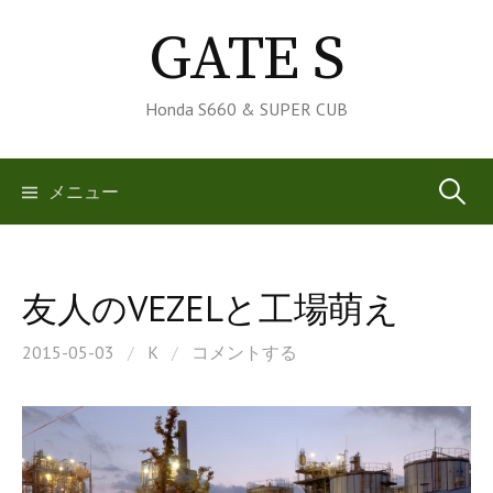
コ
GATE S
ン
テ
ン
Honda S660 & SUPER CUB
ツ
へ
検
メニュー
ス
キ
索:
ッ
プ
友人のVEZELと工場萌え
2015-05-03
/
K
/
コメントする