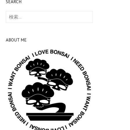
SEARCH
検
索:
ABOUT ME