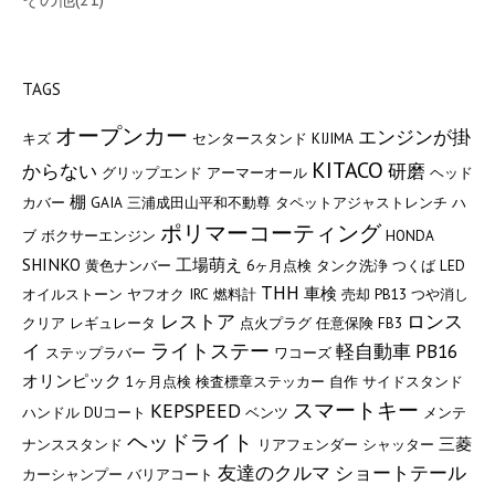
TAGS
オープンカー
エンジンが掛
キズ
センタースタンド
KIJIMA
KITACO
からない
研磨
グリップエンド
アーマーオール
ヘッド
棚
カバー
GAIA
三浦成田山平和不動尊
タペットアジャストレンチ
ハ
ポリマーコーティング
ブ
ボクサーエンジン
HONDA
SHINKO
工場萌え
黄色ナンバー
6ヶ月点検
タンク洗浄
つくば
LED
THH
車検
オイルストーン
ヤフオク
IRC
燃料計
売却
PB13
つや消し
レストア
ロンス
クリア
レギュレータ
点火プラグ
任意保険
FB3
ライトステー
イ
軽自動車
PB16
ステップラバー
ワコーズ
オリンピック
1ヶ月点検
検査標章ステッカー
自作
サイドスタンド
スマートキー
KEPSPEED
ハンドル
DUコート
ベンツ
メンテ
ヘッドライト
三菱
ナンススタンド
リアフェンダー
シャッター
友達のクルマ
ショートテール
カーシャンプー
バリアコート