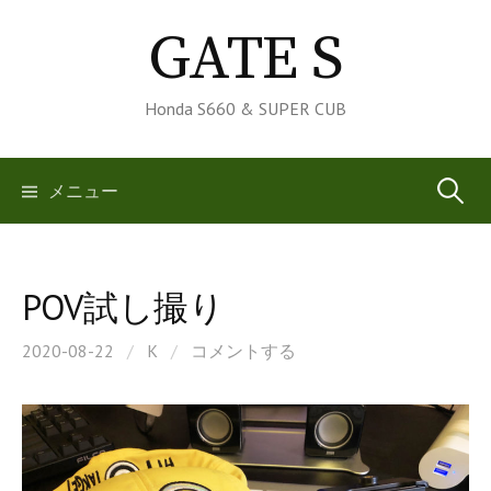
コ
GATE S
ン
テ
ン
Honda S660 & SUPER CUB
ツ
へ
検
メニュー
ス
キ
索:
ッ
プ
POV試し撮り
2020-08-22
/
K
/
コメントする