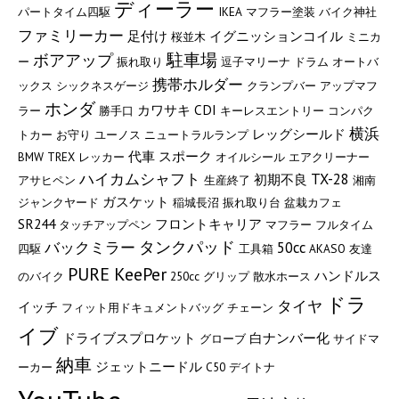
ディーラー
パートタイム四駆
IKEA
マフラー塗装
バイク神社
ファミリーカー
足付け
イグニッションコイル
桜並木
ミニカ
駐車場
ボアアップ
ー
振れ取り
逗子マリーナ
ドラム
オートバ
携帯ホルダー
ックス
シックネスゲージ
クランプバー
アップマフ
ホンダ
カワサキ
CDI
ラー
勝手口
キーレスエントリー
コンパク
横浜
レッグシールド
トカー
お守り
ユーノス
ニュートラルランプ
代車
スポーク
BMW
TREX
レッカー
オイルシール
エアクリーナー
ハイカムシャフト
TX-28
初期不良
アサヒペン
生産終了
湘南
ガスケット
ジャンクヤード
稲城長沼
振れ取り台
盆栽カフェ
SR244
フロントキャリア
タッチアップペン
マフラー
フルタイム
タンクパッド
バックミラー
50cc
四駆
工具箱
AKASO
友達
PURE KeePer
ハンドルス
のバイク
250cc
グリップ
散水ホース
ドラ
タイヤ
イッチ
フィット用ドキュメントバッグ
チェーン
イブ
ドライブスプロケット
白ナンバー化
グローブ
サイドマ
納車
ジェットニードル
ーカー
C50
デイトナ