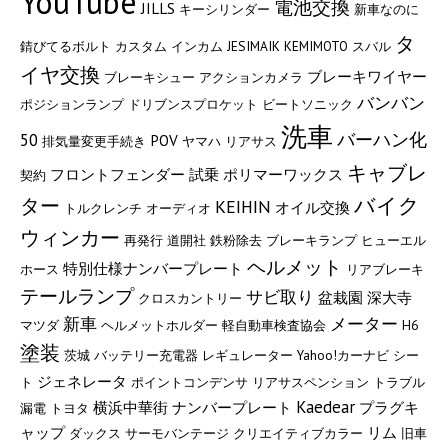
YouTube
電池交換
JILLS
キーシリンダー
新車なのに
タ
錆びてるボルト
カスタム
インカム
JESIMAIK
KEMIMOTO
スバル
イヤ交換
ブレーキワイヤー
ブレーキシュー
アクションカメラ
バンバン
ポジションランプ
ドリブンスプロケット
ビートソニック
洗車
バーハン化
50
POV
排気量変更手続き
ヤマハ
リアサス
キャブレ
フロントフェンダー
試乗
ポリマーワックス
契約
バイク
ター
KEIHIN
オイル交換
トルクレンチ
オーディオ
ウィンカー
再発行
道開社
鉄粉除去
ブレーキランプ
ヒューエル
ヘルメット
特別仕様ナンバープレート
ホース
リアブレーキ
テールランプ
サビ取り
盆栽園
深大寺
クロスカントリー
新車
メーター
マツダ
ヘルメットホルダー
軽自動車検査協会
H6
塗装
茨城
バッテリー充電器
レギュレーター
Yahoo!カーナビ
シー
ジェネレータ
ト
ポイントコンデンサ
リアサスペンション
トラブル
Kaedear
横浜中華街
ナンバープレート
プラグキ
漏電
トヨタ
ャップ
リム
ダックス
サーモバンテージ
クリエイティブカラー
旧車