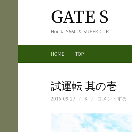
コ
GATE S
ン
テ
ン
Honda S660 & SUPER CUB
ツ
へ
HOME
TOP
ス
キ
ッ
試運転 其の壱
プ
2015-09-27
/
K
/
コメントする