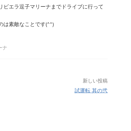
リビエラ逗子マリーナまでドライブに行って
は素敵なことです(^^)
ーナ
新しい投稿
試運転 其の弐