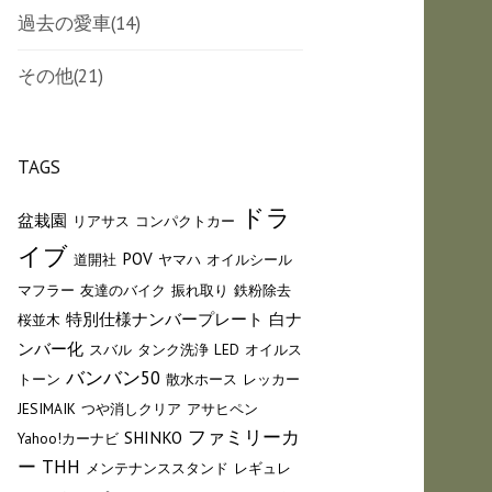
過去の愛車
(14)
その他
(21)
TAGS
ドラ
盆栽園
リアサス
コンパクトカー
イブ
POV
道開社
ヤマハ
オイルシール
マフラー
友達のバイク
振れ取り
鉄粉除去
特別仕様ナンバープレート
白ナ
桜並木
ンバー化
スバル
タンク洗浄
LED
オイルス
バンバン50
トーン
散水ホース
レッカー
JESIMAIK
つや消しクリア
アサヒペン
ファミリーカ
SHINKO
Yahoo!カーナビ
ー
THH
メンテナンススタンド
レギュレ