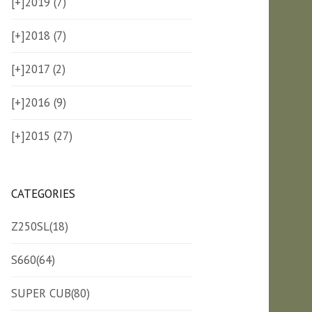
[+]
2019 (7)
[+]
2018 (7)
[+]
2017 (2)
[+]
2016 (9)
[+]
2015 (27)
CATEGORIES
Z250SL
(18)
S660
(64)
SUPER CUB
(80)