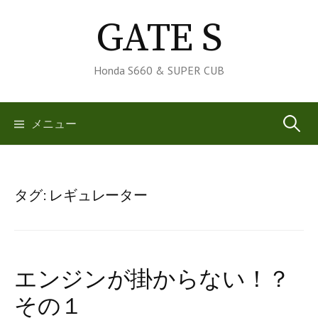
コ
GATE S
ン
テ
ン
Honda S660 & SUPER CUB
ツ
へ
検
メニュー
ス
キ
索:
ッ
プ
タグ:
レギュレーター
エンジンが掛からない！？
その１