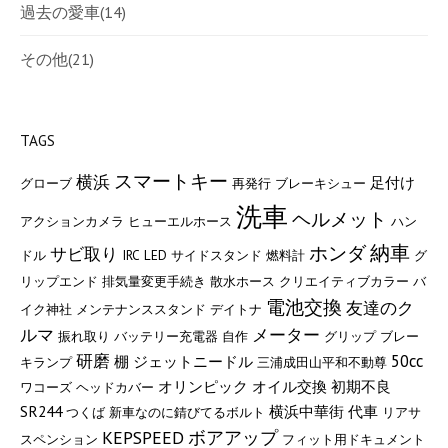
過去の愛車
(14)
その他
(21)
TAGS
スマートキー
横浜
足付け
グローブ
再発行
ブレーキシュー
洗車
ヘルメット
アクションカメラ
ヒューエルホース
ハン
納車
ホンダ
サビ取り
ドル
IRC
LED
サイドスタンド
燃料計
グ
リップエンド
排気量変更手続き
散水ホース
クリエイティブカラー
バ
電池交換
友達のク
イク神社
メンテナンススタンド
デイトナ
ルマ
メーター
振れ取り
バッテリー充電器
自作
グリップ
ブレー
研磨
50cc
棚
ジェットニードル
キランプ
三浦成田山平和不動尊
オリンピック
オイル交換
初期不良
ワコーズ
ヘッドカバー
SR244
横浜中華街
代車
つくば
新車なのに錆びてるボルト
リアサ
KEPSPEED
ボアアップ
スペンション
フィット用ドキュメント