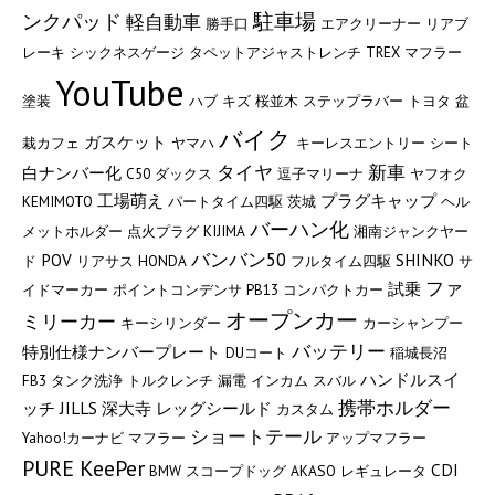
駐車場
ンクパッド
軽自動車
勝手口
エアクリーナー
リアブ
レーキ
シックネスゲージ
タペットアジャストレンチ
TREX
マフラー
YouTube
塗装
ハブ
キズ
桜並木
ステップラバー
トヨタ
盆
バイク
ガスケット
栽カフェ
ヤマハ
キーレスエントリー
シート
タイヤ
新車
白ナンバー化
C50
ダックス
逗子マリーナ
ヤフオク
工場萌え
プラグキャップ
KEMIMOTO
パートタイム四駆
茨城
ヘル
バーハン化
メットホルダー
点火プラグ
KIJIMA
湘南ジャンクヤー
バンバン50
POV
SHINKO
ド
リアサス
HONDA
フルタイム四駆
サ
ファ
試乗
イドマーカー
ポイントコンデンサ
PB13
コンパクトカー
オープンカー
ミリーカー
キーシリンダー
カーシャンプー
バッテリー
特別仕様ナンバープレート
DUコート
稲城長沼
ハンドルスイ
FB3
タンク洗浄
トルクレンチ
漏電
インカム
スバル
携帯ホルダー
ッチ
JILLS
深大寺
レッグシールド
カスタム
ショートテール
Yahoo!カーナビ
マフラー
アップマフラー
PURE KeePer
CDI
BMW
スコープドッグ
AKASO
レギュレータ