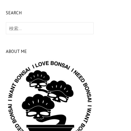
SEARCH
検
索:
ABOUT ME