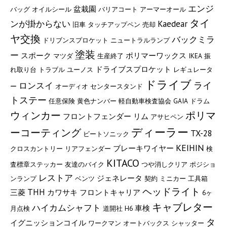
エンジ
盆栽園
バッグ
オイルシール
バリアコート
アーマーオール
タイ
ンが掛からない
Kaedear
旧車
タッチアップペン
売却
ヤ交換
バックミラ
ドリブンスプロケット
ニュートラルランプ
塗装
ー
スポーク
ポリマーワックス
マツダ
生産終了
IKEA
振
ドライブスプロケット
れ取り台
トラブル
ユーノス
レギュレータ
ドライブ
ライ
ロンスイ
ー
オーディオ
センタースタンド
トステー
任意保険
黄色ナンバー
軽自動車検査協会
GAIA
ドラム
ウィンカー
ポリマ
フロントフェンダー
リム
アサヒペン
ディーラー
ーコーティング
TX-28
ビートソニック
KEIHIN
ブレーキワイヤー
クロスカントリー
リアフェンダー
検
KITACO
査標章ステッカー
友達のバイク
つや消しクリア
ポジショ
レストア
ジェネレータ
ンランプ
ベンツ
契約
ミニカー
工具箱
ヘッドライト
THH
三菱
カワサキ
フロントキャリア
6ヶ
キャブレター
ハイカムシャフト
車検
月点検
道開社
H6
タ
イグニッションコイル
ワークマン
オートバックス
シャッター