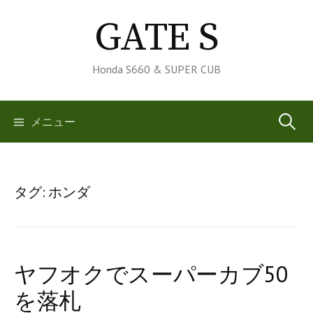
コ
GATE S
ン
テ
ン
Honda S660 & SUPER CUB
ツ
へ
検
メニュー
ス
キ
索:
ッ
プ
タグ:
ホンダ
ヤフオクでスーパーカブ50
を落札