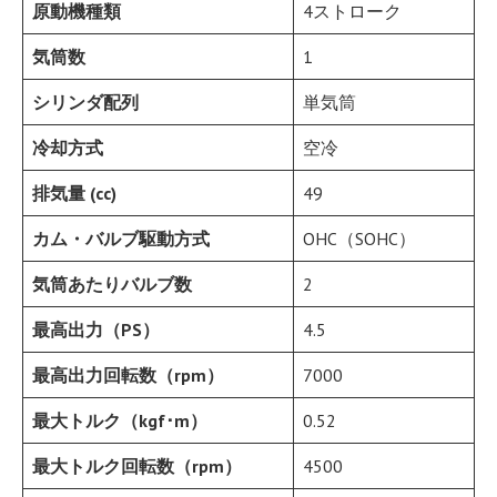
原動機種類
4ストローク
気筒数
1
シリンダ配列
単気筒
冷却方式
空冷
排気量 (cc)
49
カム・バルブ駆動方式
OHC（SOHC）
気筒あたりバルブ数
2
最高出力（PS）
4.5
最高出力回転数（rpm）
7000
最大トルク（kgf･m）
0.52
最大トルク回転数（rpm）
4500