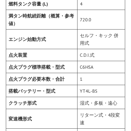
燃料タンク容量 (L)
4
満タン時航続距離（概算・参考
720.0
値）
セルフ・キック 併
エンジン始動方式
用式
点火装置
C.D.I.式
点火プラグ標準搭載・型式
C6HSA
点火プラグ必要本数・合計
1
搭載バッテリー・型式
YT4L-BS
クラッチ形式
湿式・多板・遠心
リターン式・4段変
変速機形式
速