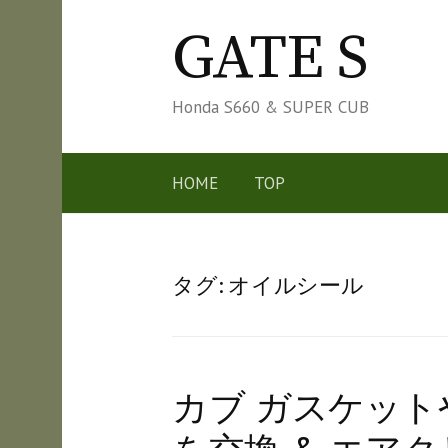
コ
GATE S
ン
テ
ン
Honda S660 & SUPER CUB
ツ
へ
HOME
TOP
ス
キ
ッ
タグ:
オイルシール
プ
カブ ガスケッ