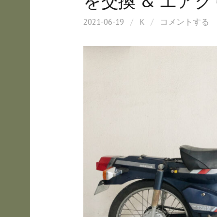
を交換 & エア
2021-06-19
/
K
/
コメントする