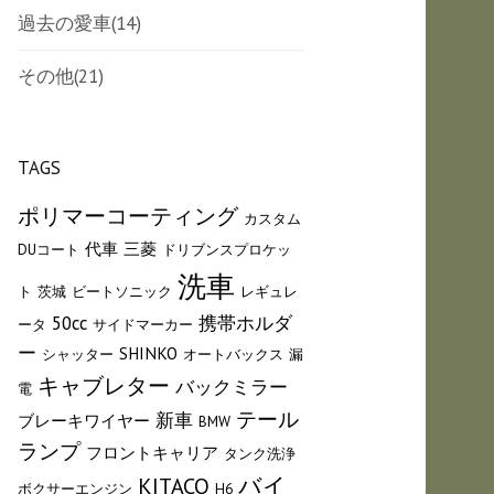
過去の愛車
(14)
その他
(21)
TAGS
ポリマーコーティング
カスタム
代車
三菱
DUコート
ドリブンスプロケッ
洗車
ト
茨城
ビートソニック
レギュレ
50cc
携帯ホルダ
ータ
サイドマーカー
ー
SHINKO
シャッター
オートバックス
漏
キャブレター
バックミラー
電
テール
新車
ブレーキワイヤー
BMW
ランプ
フロントキャリア
タンク洗浄
バイ
KITACO
ボクサーエンジン
H6