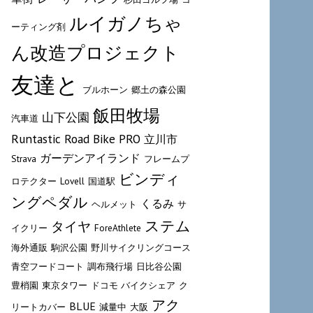
ルイガノちゃ
ーティング剤
ん改造プロジェクト
友達と
ブルホーン
郷土の森公園
飯田牧場
山下公園
汽車道
Runtastic Road Bike PRO
立川市
ガーデンアイランド
Strava
フレームプ
ビンディ
ロテクター
Lovell
国道駅
ングペダル
くるみ
ヘルメット
サ
ステム
タイヤ
イクリー
ForeAthlete
海外通販
駒沢公園
野川サイクリングコース
青空フードコート
調布飛行場
日比谷公園
豊梢園
東京タワー
ドコモ バイクシェア
ク
アク
BLUE
リートカバー
減量中
大阪