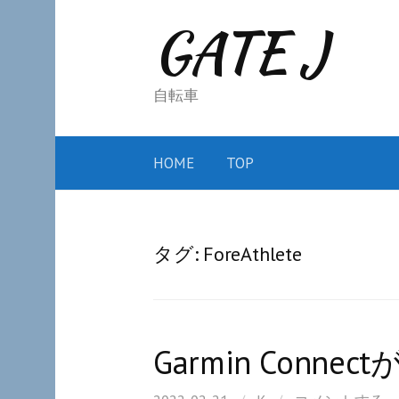
コ
GATE J
ン
テ
ン
自転車
ツ
へ
HOME
TOP
ス
キ
ッ
タグ:
ForeAthlete
プ
Garmin Conn