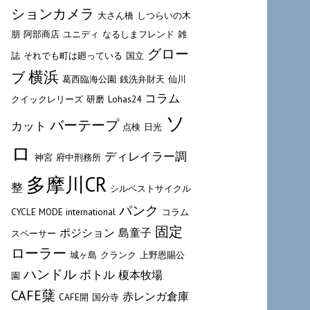
ションカメラ
大さん橋
しつらいの木
朋
阿部商店
ユニディ
なるしまフレンド
雑
グロー
誌
それでも町は廻っている
国立
横浜
ブ
葛西臨海公園
銭洗弁財天
仙川
コラム
クイックレリーズ
研磨
Lohas24
ソ
バーテープ
カット
点検
日光
ロ
ディレイラー調
神宮
府中刑務所
多摩川CR
整
シルベストサイクル
パンク
CYCLE MODE international
コラム
固定
ポジション
島童子
スペーサー
ローラー
城ヶ島
クランク
上野恩賜公
ハンドル
ボトル
榎本牧場
園
CAFE蘖
赤レンガ倉庫
CAFE開
国分寺