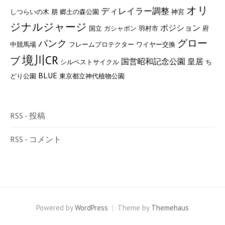
オリ
ディレイラー調整
しつらいの木 朋
郷土の森公園
神宮
ジナルジャージ
ポジション
国立
ガシャポン
羽村市
府
グロー
パンク
中競馬場
フレームプロテクター
ワイヤー交換
境川CR
ブ
国営昭和記念公園
皇居
シルベストサイクル
ち
BLUE
どり公園
東京都立神代植物公園
RSS - 投稿
RSS - コメント
Powered by
WordPress
|
Theme by
Themehaus