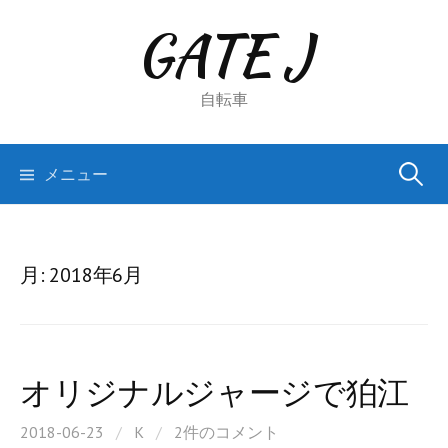
コ
GATE J
ン
テ
ン
自転車
ツ
へ
検
メニュー
ス
キ
索:
ッ
プ
月:
2018年6月
オリジナルジャージで狛江
2018-06-23
/
K
/
2件のコメント