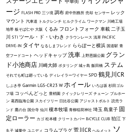
サイクルジャ
ステージエピソード
中華街
ージ
調布
レック
FLASH PRO
三ツ境
府中刑務所
売却
センサー
マウント
汽車道
トルクレンチ
ヒルクライム
ワークマン
川崎工場
フロントフォーク
くるみ
車載
二子玉
地帯
板そば仁や
大阪
ツール・ド・いわき
川
STI
クラウンレース
浅草
PACIFIC
タイヤ
ららぽーと横浜
DRIVE-IN
なるしまフレンド
国道駅
青
洗車
グラン
ヘッドキャップ
空フードコート
上野恩賜公園
ド小池商店
ステム
川崎大師
ポタリング
城ヶ島
飯田橋
鶴見川CR
SPD
それでも町は廻っている
ディレイラーワイヤー
ホイール
Garmin
LGS-CR23 W
しぶき亭
いろは坂
杉田ゴル
コッペんどっと
フ場
豊梢園
クイックレリーズ
チェーン
ブルホー
ン
葛西臨海公園
スカイツリー
日比谷公園
アジャストボルト
読売ラ
固
榎本牧場
埼玉
島童子
ンド
鷹の台
国分寺
仙川
青柳稲荷神社
定ローラー
狛江
カゴ
松本楼
クリートカバー
BiCYCLE CLUB
下
ソ
荒川CR
コラムプラグ
丸子
減量中
ユニディ
ヘルメット