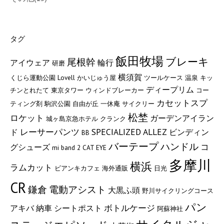
タグ
飯田牧場
ブレーキ
尾根幹
アイウェア
輪行
研磨
横須賀
くじら運動公園
Lovell
かいじゅう屋
ツールケース
温泉
キッ
ディープリム
チンとれたて
東京タワー
ウィンドブレーカー
コー
カセットスプ
ティング剤
駒沢公園
自由が丘
一休庵
サイクリー
松埜
ロケット
ガーデンアイラン
城ヶ島京急ホテル
クランク
レーサーパンツ
SPECIALIZED ALLEZ
ド
ビンディン
BB
バーテープ
ハンドル
コ
グシューズ
mi band 2
CAT EYE
多摩川
横浜
ラムカット
ビアンキカフェ
海外通販
日光
CR
鎌倉
電動アシスト
大黒ふ頭
野川サイクリングコース
パン
ボトルケージ
アキバ
納車
シートポスト
阿蘇神社