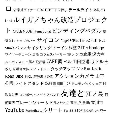
ロ
テールライト
多摩川ダイナー
DOG DEPT
下玉押し
雑誌
Y’s
ルイガノちゃん改造プロジェク
Load
ト
ビンディングペダル
CYCLE MODE international
空
サイコン
ボトル
気入れ
トップカバー
Edge130Plus
Lohas24
21Technology
パレスサイクリング
トーイン調整
Strava
赤レンガ倉庫
深大寺
ワイヤーチェーン
点検
コラムスペーサー
CAFE蘖
羽田空港
サドル
ベル
ルイガノストア
調布飛行場
大
Runtastic
タッチアップペン
さん橋
鎌倉大仏
ディレイラー
アクションカメラ
Road Bike PRO
山下
若洲海浜公園
公園
ライト
スタンド
CAFE開
恩田川CR
ドコモ バイクシェア
銭
友達と
江ノ島
洗弁財天
コンポーネント
ヘアバンド
阿
ブレーキシュー
サドルバッグ
八景島
立川市
部商店
高半
YouTube
クリート
ForeAthlete
SWISS STOP
シンボルタワー