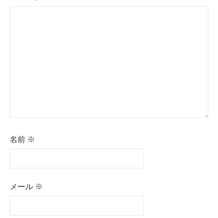
ョ
ン
名前
※
メール
※