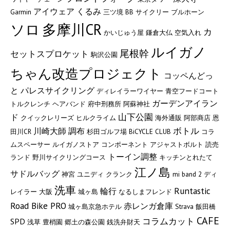
アイウェア
くるみ
Garmin
三ツ境
BB
サイクリー
ブルホーン
多摩川CR
ソロ
カ
かいじゅう屋
鎌倉大仏
空気入れ
ルイガノ
尾根幹
セットスプロケット
駒沢公園
ちゃん改造プロジェクト
コッペんどっ
と
パレスサイクリング
ディレイラーワイヤー
青空フードコート
ガーデンアイラン
トルクレンチ
ヘアバンド
府中刑務所
阿蘇神社
山下公園
ド
クイックレリーズ
ヒルクライム
海外通販
阿部商店
恩
ボトル
川崎大師
調布
田川CR
杉田ゴルフ場
BiCYCLE CLUB
コラ
ムスペーサー
ルイガノストア
コンポーネント
アジャストボルト
読売
トーイン調整
ランド
野川サイクリングコース
キッチンとれたて
江ノ島
サドルバッグ
神宮
ユニディ
クランク
mi band 2
ディ
洗車
Runtastic
輪行
レイラー
大阪
城ヶ島
なるしまフレンド
Road Bike PRO
赤レンガ倉庫
城ヶ島京急ホテル
Strava
飯田橋
CAFE
コラムカット
SPD
浅草
豊梢園
郷土の森公園
銭洗弁財天