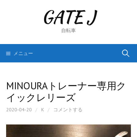
コ
GATE J
ン
テ
ン
自転車
ツ
へ
検
メニュー
ス
キ
索:
ッ
プ
MINOURAトレーナー専用ク
イックレリーズ
2020-04-20
/
K
/
コメントする