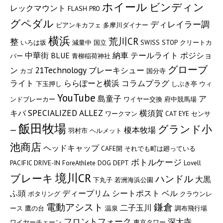
ホイール
ビンディン
レックマウント
FLASH PRO
グペダル
ディレイラー調
ビアンキカフェ
多摩川ダイナー
横浜
荒川CR
整
いろは坂
減量中
国立
SWISS STOP
クリートカ
中華街
BLUE
納車
テールライト
ポジショ
バー
青柳稲荷神社
グローブ
21Technology
ン
ブレーキシュー
カゴ
国分寺
ライト
ららぽーと横浜
コラムプラグ
下玉押し
しぶき亭
ウィ
YouTube
島童子
ア
ンドブレーカー
ワイヤー交換
府中競馬場
SPECIALIZED ALLEZ
キバ
横須賀
ワークマン
CAT EYE
センサ
飯田牧場
グランド小
榎本牧場
ー
羽村市
ヘルメット
池商店
ヘッドキャップ
CAFE開
それでも町は廻っている
ボトルケージ
PACIFIC DRIVE-IN
ForeAthlete
DOG DEPT
Lovell
境川CR
ブレーキ
ハンドル
大黒
下丸子
若洲海浜公園
ふ頭
ディープリム
シートポスト
ベル
ポタリング
クラウンレ
電動アシスト
鎌倉
二子玉川
ース
鷹の台
温泉
調布飛行場
フロントフォーク
深大寺
ワイヤーチェーン
東京タワー