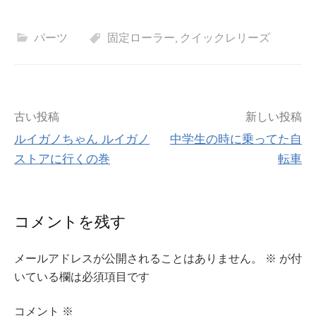
パーツ
固定ローラー
,
クイックレリーズ
投
古い投稿
新しい投稿
ルイガノちゃん ルイガノ
中学生の時に乗ってた自
稿
ストアに行くの巻
転車
ナ
ビ
コメントを残す
ゲ
メールアドレスが公開されることはありません。
※
が付
ー
いている欄は必須項目です
シ
コメント
※