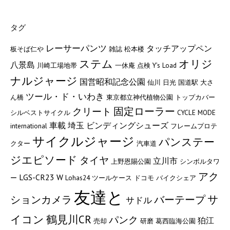
タグ
レーサーパンツ
タッチアップペン
板そば仁や
雑誌
松本楼
ステム
オリジ
八景島
川崎工場地帯
一休庵
点検
Y’s Load
ナルジャージ
国営昭和記念公園
仙川
日光
国道駅
大さ
ツール・ド・いわき
ん橋
東京都立神代植物公園
トップカバー
固定ローラー
クリート
シルベストサイクル
CYCLE MODE
車載
埼玉
ビンディングシューズ
international
フレームプロテ
サイクルジャージ
パンステー
クター
汽車道
ジエピソード
タイヤ
立川市
上野恩賜公園
シンボルタワ
アク
LGS-CR23 W
ー
Lohas24
ツールケース
ドコモ バイクシェア
友達と
サ
ションカメラ
バーテープ
サドル
イコン
鶴見川CR
パンク
狛江
売却
研磨
葛西臨海公園