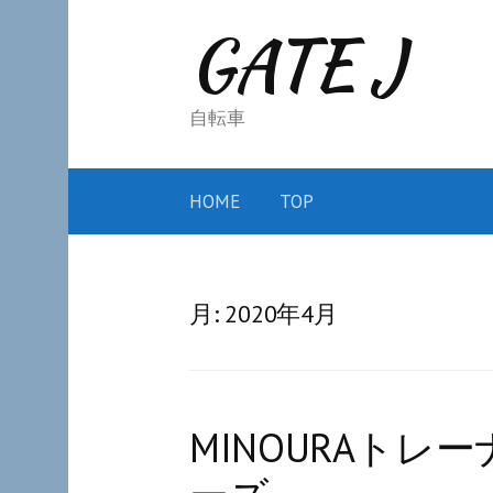
コ
GATE J
ン
テ
ン
自転車
ツ
へ
HOME
TOP
ス
キ
ッ
月:
2020年4月
プ
MINOURAト