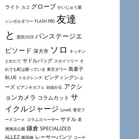
グローブ
ライト
カゴ
かいじゅう屋
友達
シンボルタワー
FLASH PRO
と
パンステージエ
恩田川CR
ソロ
ピソード
深大寺
キッチン
サドルバッグ
とれたて
スカイツリー
そ
島童子
れでも町は廻っている
東京タワー
BLUE
ビンディングシュ
トルクレンチ
アクシ
ーズ
ビアンキカフェ
自由が丘
サ
ョンカメラ
コラムカット
イクルジャージ
Lovell
青空フ
サドル
ードコート
コラムスペーサー
若
鎌倉
SPECIALIZED
洲海浜公園
ALLEZ
レーサーパンツ
飯田橋
コーテ