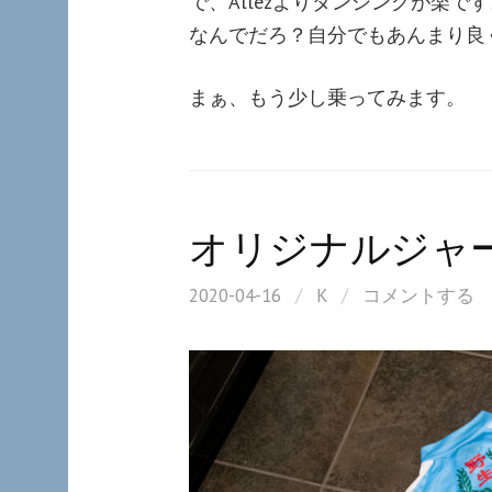
で、Allezよりダンシングが楽で
なんでだろ？自分でもあんまり良く分
まぁ、もう少し乗ってみます。
オリジナルジャー
2020-04-16
/
K
/
コメントする