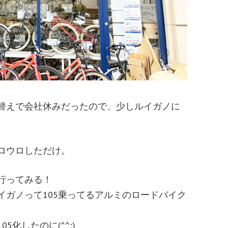
替えで会社休みだったので、少しルイガノに
ロウロしただけ。
行ってみる！
イガノって105乗ってるアルミのロードバイク
化したのに(^^;)