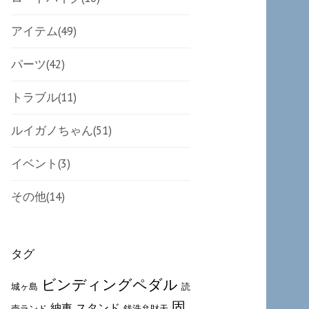
アイテム
(49)
パーツ
(42)
トラブル
(11)
ルイガノちゃん
(51)
イベント
(3)
その他
(14)
タグ
ビンディングペダル
城ヶ島
読
固
納車
スタンド
売ランド
銭洗弁財天