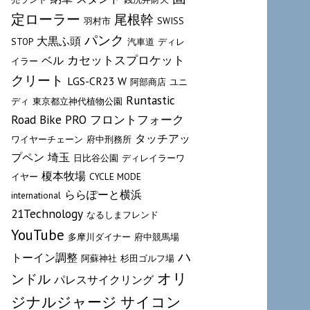
定ローラー
尾根幹
羽村市
SWISS
パンク
大黒ふ頭
STOP
汽車道
ディレ
カセットスプロケット
ベル
イラー
クリート
LGS-CR23 W
阿部商店
ユニ
Runtastic
ディ
東京都立神代植物公園
Road Bike PRO
フロントフォーク
タッチアッ
ワイヤーチェーン
府中刑務所
プペン
埼玉
日比谷公園
ディレイラーワ
榎本牧場
イヤー
CYCLE MODE
ららぽーと横浜
international
21Technology
なるしまフレンド
YouTube
多摩川ダイナー
府中競馬場
ハ
トーイン調整
阿蘇神社
杉田ゴルフ場
オリ
ンドル
パレスサイクリング
サイコン
ジナルジャージ