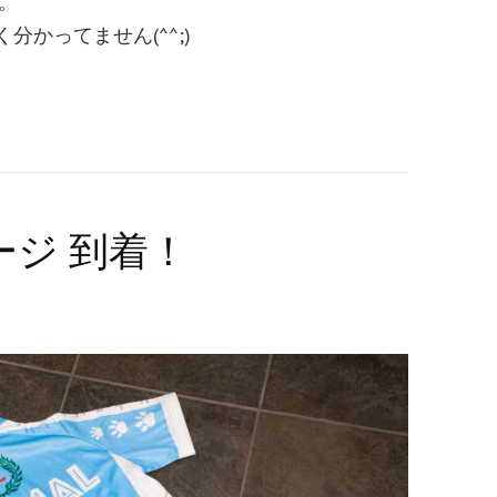
す。
かってません(^^;)
ジ 到着！