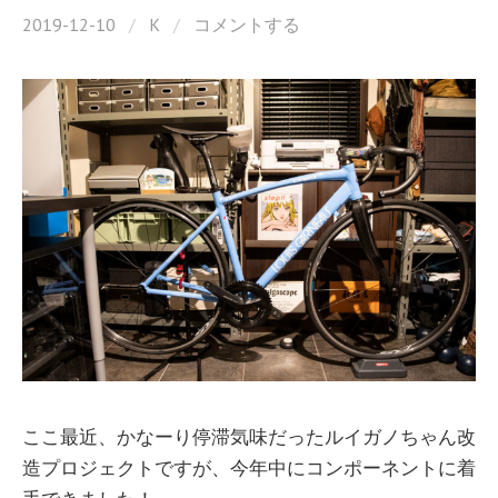
2019-12-10
/
K
/
コメントする
ここ最近、かなーり停滞気味だったルイガノちゃん改
造プロジェクトですが、今年中にコンポーネントに着