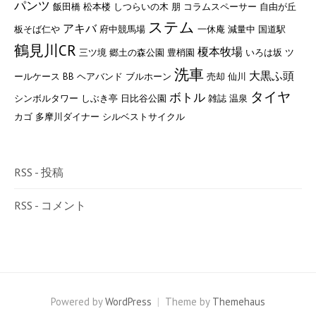
パンツ
飯田橋
松本楼
しつらいの木 朋
コラムスペーサー
自由が丘
ステム
アキバ
板そば仁や
府中競馬場
一休庵
減量中
国道駅
鶴見川CR
榎本牧場
三ツ境
郷土の森公園
豊梢園
いろは坂
ツ
洗車
大黒ふ頭
ールケース
BB
ヘアバンド
ブルホーン
売却
仙川
タイヤ
ボトル
シンボルタワー
しぶき亭
日比谷公園
雑誌
温泉
カゴ
多摩川ダイナー
シルベストサイクル
RSS - 投稿
RSS - コメント
Powered by
WordPress
|
Theme by
Themehaus