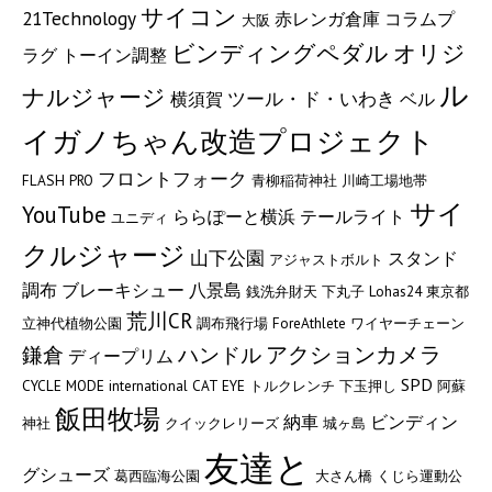
サイコン
21Technology
赤レンガ倉庫
コラムプ
大阪
ビンディングペダル
オリジ
ラグ
トーイン調整
ル
ナルジャージ
ツール・ド・いわき
横須賀
ベル
イガノちゃん改造プロジェクト
フロントフォーク
FLASH PRO
青柳稲荷神社
川崎工場地帯
サイ
YouTube
ららぽーと横浜
テールライト
ユニディ
クルジャージ
山下公園
スタンド
アジャストボルト
調布
ブレーキシュー
八景島
銭洗弁財天
下丸子
Lohas24
東京都
荒川CR
立神代植物公園
調布飛行場
ForeAthlete
ワイヤーチェーン
アクションカメラ
鎌倉
ハンドル
ディープリム
SPD
CYCLE MODE international
CAT EYE
トルクレンチ
下玉押し
阿蘇
飯田牧場
納車
ビンディン
神社
クイックレリーズ
城ヶ島
友達と
グシューズ
葛西臨海公園
大さん橋
くじら運動公