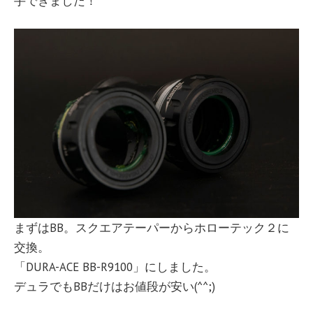
手できました！
まずはBB。スクエアテーパーからホローテック２に
交換。
「DURA-ACE BB-R9100」にしました。
デュラでもBBだけはお値段が安い(^^;)