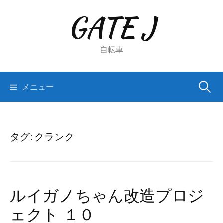
コ
GATE J
ン
テ
ン
自転車
ツ
へ
検
メニュー
ス
キ
索:
ッ
プ
タグ:
クランク
ルイガノちゃん改造プロジ
ェクト １０