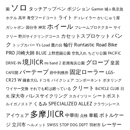
ソロ
タッチアップペン
ポジション
園
Garmin
城ヶ島京急
ライト
ホテル
高半
青空フードコート
ディレイラー
かいじゅう屋
ホイール
ガシャポン
国分寺
神宮
フレームプロテクター
サイ
パン
カセットスプロケット
クリー
野川サイクリングコース
ク
Runtastic Road Bike
輪行
トップカバー
Y’s Load
鷹の台
PRO
川崎大師
BLUE
上野恩賜公園
空気入れ
ちどり公園
PACIFIC
境川CR
グローブ
皇居
DRIVE-IN
mi band 2
若洲海浜公園
バーテープ
固定ローラー
LGS-
CAFE開
府中刑務所
CR23 W
鎌倉大仏
ドコモ バイクシェア
コンポーネント
ポタリング
クリート
ワイヤー交換
それでも町は廻っている
BiCYCLE CLUB
日
深大寺
パレスサイクリング
シートポスト
光
スカイツリー
SPECIALIZED ALLEZ
くるみ
ルイガノストア
クラウンレース
多摩川CR
ボトルケー
アイウェア
中華街
車載
点検
ジ
レーサー
立川市
ヘルメット
SWISS STOP
DOG DEPT
羽村市