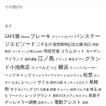
その他
(15)
タグ
ブレーキ
パンステー
CAFE蘖
Strava
クリートカバー
ジエピソード
二子玉川
国営昭和記念公園
狛江
阿部
羽田空港
コラムカット
ガーデン
商店
コーティング剤
Lovell
江ノ島
グラン
アイランド
海外通販
クランク
東京タワー
横浜
ド小池商店
コッペんどっと
ウィンドブレーカー
松埜
ヘッドキャップ
ディレイラーワイヤー
ヒルクライム
セン
尾根
サドル
サー
なるしまフレンド
駒沢公園
キッチンとれたて
幹
サドルバッグ
埼玉
STI
汽車道
研磨
チェーン
杉田ゴルフ場
国
レックマウント
島童子
立
ワークマン
恩田川CR
ビアンキカフェ
電動アシスト
ディレイラー調整
読売ランド
浅草