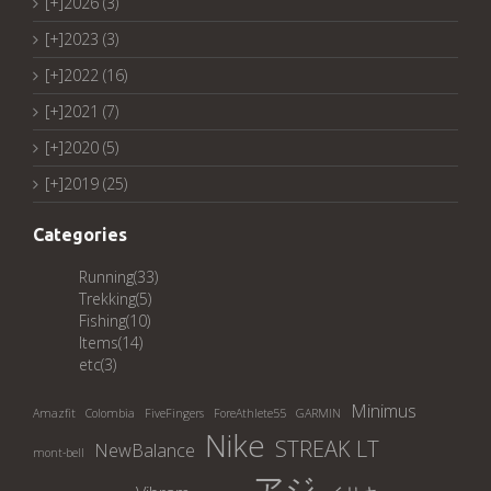
[+]
2026 (3)
[+]
2023 (3)
[+]
2022 (16)
[+]
2021 (7)
[+]
2020 (5)
[+]
2019 (25)
Categories
Running
(33)
Trekking
(5)
Fishing
(10)
Items
(14)
etc
(3)
Minimus
Amazfit
Colombia
FiveFingers
ForeAthlete55
GARMIN
Nike
STREAK LT
NewBalance
mont-bell
アジ