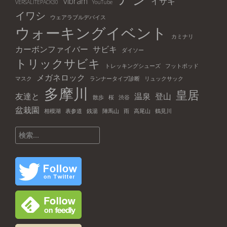
Vibram
イサキ
VERSALITEPACK30
YouTube
イワシ
ウェアラブルデバイス
ウォーキングイベント
カミナリ
カーボンファイバー
サビキ
ダイソー
トリックサビキ
トレッキングシューズ
フットポッド
メガネロック
マスク
ランナータイプ診断
リュックサック
多摩川
皇居
友達と
温泉
登山
散歩
桜
渋谷
盆栽園
相模湖
表参道
銭湯
陣馬山
雨
高尾山
鶴見川
検
索: