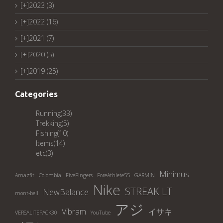
[+]
2023 (3)
[+]
2022 (16)
[+]
2021 (7)
[+]
2020 (5)
[+]
2019 (25)
Categories
Running
(33)
Trekking
(5)
Fishing
(10)
Items
(14)
etc
(3)
Minimus
Amazfit
Colombia
FiveFingers
ForeAthlete55
GARMIN
Nike
STREAK LT
NewBalance
mont-bell
アジ
Vibram
イサキ
VERSALITEPACK30
YouTube