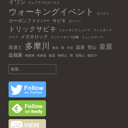
イワシ
ウェアラブルデバイス
ウォーキングイベント
カミナリ
カーボンファイバー
サビキ
ダイソー
トリックサビキ
トレッキングシューズ
フットポッド
メガネロック
マスク
ランナータイプ診断
リュックサック
多摩川
皇居
友達と
温泉
登山
散歩
桜
渋谷
盆栽園
相模湖
表参道
銭湯
陣馬山
雨
高尾山
鶴見川
検
索: