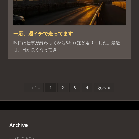
一応、週イチで走ってます
昨日は仕事が終わってから6キロほど走りました。最近
は、日が長くなってき...
1 of 4
1
2
3
4
次へ »
Archive
[+]
2026 (3)