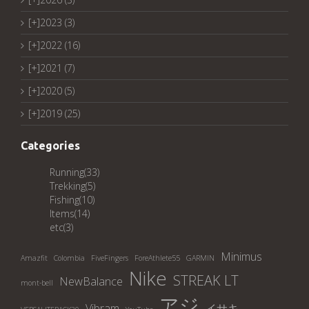
[+]
2023 (3)
[+]
2022 (16)
[+]
2021 (7)
[+]
2020 (5)
[+]
2019 (25)
Categories
Running
(33)
Trekking
(5)
Fishing
(10)
Items
(14)
etc
(3)
Minimus
Amazfit
Colombia
FiveFingers
ForeAthlete55
GARMIN
Nike
STREAK LT
NewBalance
mont-bell
アジ
Vibram
イサキ