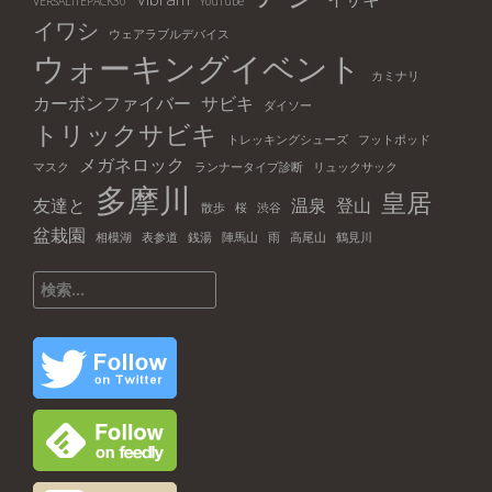
VERSALITEPACK30
YouTube
イワシ
ウェアラブルデバイス
ウォーキングイベント
カミナリ
カーボンファイバー
サビキ
ダイソー
トリックサビキ
トレッキングシューズ
フットポッド
メガネロック
マスク
ランナータイプ診断
リュックサック
多摩川
皇居
友達と
温泉
登山
散歩
桜
渋谷
盆栽園
相模湖
表参道
銭湯
陣馬山
雨
高尾山
鶴見川
検
索: