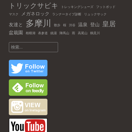
トリックサビキ
トレッキングシューズ
フットポッド
メガネロック
マスク
ランナータイプ診断
リュックサック
多摩川
皇居
友達と
温泉
登山
散歩
桜
渋谷
盆栽園
相模湖
表参道
銭湯
陣馬山
雨
高尾山
鶴見川
検
索: