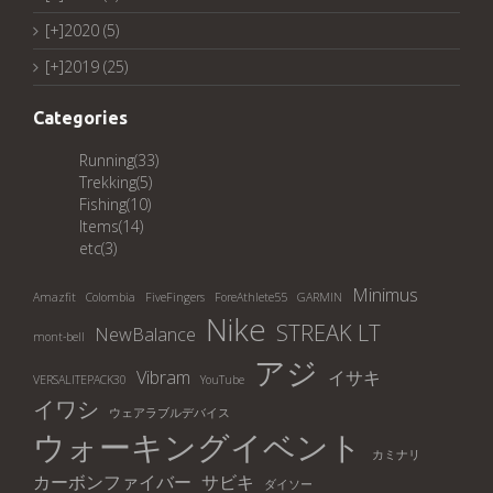
[+]
2020 (5)
[+]
2019 (25)
Categories
Running
(33)
Trekking
(5)
Fishing
(10)
Items
(14)
etc
(3)
Minimus
Amazfit
Colombia
FiveFingers
ForeAthlete55
GARMIN
Nike
STREAK LT
NewBalance
mont-bell
アジ
Vibram
イサキ
VERSALITEPACK30
YouTube
イワシ
ウェアラブルデバイス
ウォーキングイベント
カミナリ
カーボンファイバー
サビキ
ダイソー