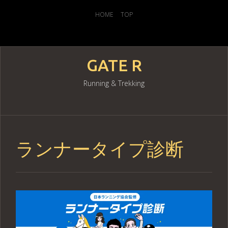
HOME
TOP
GATE R
Running & Trekking
Skip
to
content
ランナータイプ診断