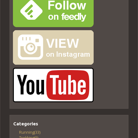
Categories
Running
(33)
Trekking
(5)