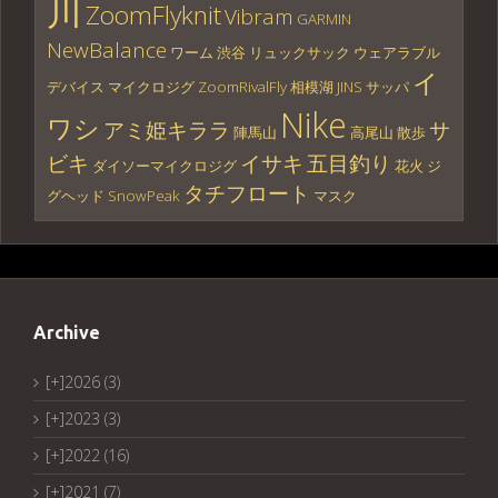
川
ZoomFlyknit
Vibram
GARMIN
NewBalance
ワーム
渋谷
リュックサック
ウェアラブル
イ
デバイス
マイクロジグ
ZoomRivalFly
相模湖
JINS
サッパ
Nike
ワシ
アミ姫キララ
サ
陣馬山
高尾山
散歩
ビキ
イサキ
五目釣り
ダイソーマイクロジグ
花火
ジ
タチフロート
グヘッド
SnowPeak
マスク
Archive
[+]
2026 (3)
[+]
2023 (3)
[+]
2022 (16)
[+]
2021 (7)