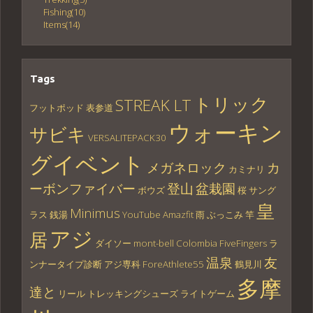
Fishing
(10)
Items
(14)
Tags
トリック
STREAK LT
フットポッド
表参道
ウォーキン
サビキ
VERSALITEPACK30
グイベント
メガネロック
カ
カミナリ
ーボンファイバー
登山
盆栽園
ボウズ
桜
サング
皇
Minimus
ラス
銭湯
YouTube
Amazfit
雨
ぶっこみ
竿
アジ
居
ダイソー
mont-bell
Colombia
FiveFingers
ラ
温泉
友
ンナータイプ診断
アジ専科
ForeAthlete55
鶴見川
多摩
達と
リール
トレッキングシューズ
ライトゲーム