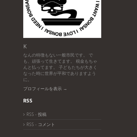
K
なんの特徴もない一般市民です。 で
も、頑張って生きてます。 税金もちゃ
んと払ってます。 子どもたちが大きく
なった時に世界が平和でありますよう
に。
プロフィールを表示 →
RSS
RSS - 投稿
RSS - コメント