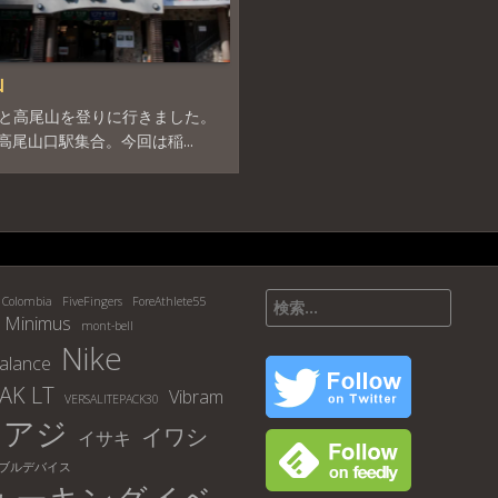
山
と高尾山を登りに行きました。
に高尾山口駅集合。今回は稲...
検
Colombia
FiveFingers
ForeAthlete55
索:
Minimus
mont-bell
Nike
lance
AK LT
Vibram
VERSALITEPACK30
アジ
イワシ
イサキ
ブルデバイス