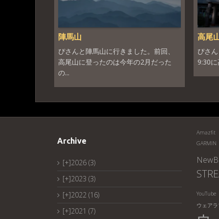
陣馬山
高尾
ぴさんと陣馬山に行きました。前回、
ぴさん
高尾山に登ったのは今年の2月だった
9:30
の...
Amazfit
Archive
GARMIN
NewBa
[+]
2026 (3)
STRE
[+]
2023 (3)
[+]
2022 (16)
YouTube
ウェアラ
[+]
2021 (7)