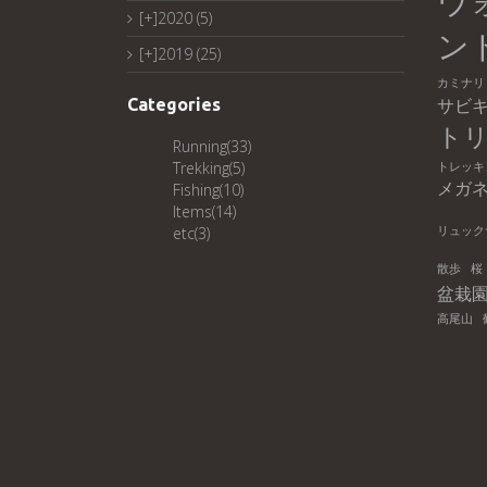
ウ
[+]
2020 (5)
ン
[+]
2019 (25)
カミナリ
サビ
Categories
ト
Running
(33)
Trekking
(5)
トレッキ
メガ
Fishing
(10)
Items
(14)
etc
(3)
リュック
散歩
桜
盆栽
高尾山