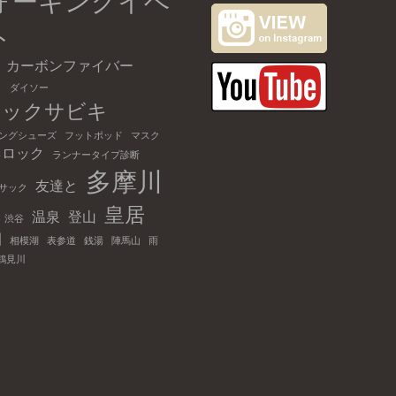
ォーキングイベ
ト
カーボンファイバー
キ
ダイソー
リックサビキ
ングシューズ
フットポッド
マスク
ネロック
ランナータイプ診断
多摩川
友達と
サック
皇居
温泉
登山
渋谷
園
相模湖
表参道
銭湯
陣馬山
雨
鶴見川