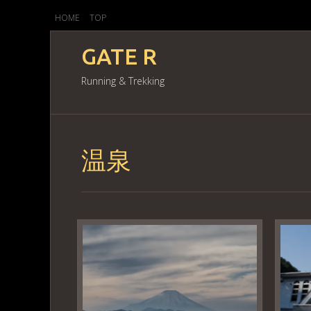
HOME
TOP
GATE R
Running & Trekking
温泉