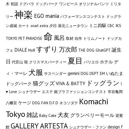
木
初詣
ドグパラ
ドッグパーク
ワンピース
オリジナルパンツ
ミリタ
神楽
EGO mania
リー
パフォーマンスコンテスト
ドッグラ
ミニ四駆
ン成城
カート
snarl extra
夕日
港北ニュータウン
CBC
IKS
命
風呂
TOKYO
PET PARADISE
取材
自作
トリムノート
ドッグカ
すずり
万次郎
DIALE
誕生
フェ
No8
THE DOG
GhatGPT
夏目
日
ホテル デ
代官山
硯
クリスマスパーティー
パリエロ
犬服
ィ・マーレ
gemini
いぬたま
サスペンダー
DOG DEPT
EM
ドッグラン
猫グッズ
VIVA & BATTY
ドッグパーク
I
♥ Love シュナウザー
エステ
銀ブラファッションコンテスト
市谷亀岡
Komachi
ケージ
八幡宮
DOG FAN
D.F.D
ネコソダテ
Tokyo
雑誌
犬友
グランベリーモール
Baby Cake
迎賓
GALLERY ARTESTA
design f
館
シュナウザー・ファン