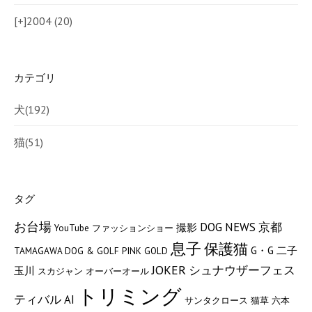
[+]
2004 (20)
カテゴリ
犬
(192)
猫
(51)
タグ
お台場
DOG NEWS
京都
撮影
YouTube
ファッションショー
息子
保護猫
G・G
二子
TAMAGAWA DOG & GOLF
PINK GOLD
JOKER
シュナウザーフェス
玉川
スカジャン
オーバーオール
トリミング
ティバル
AI
サンタクロース
猫草
六本