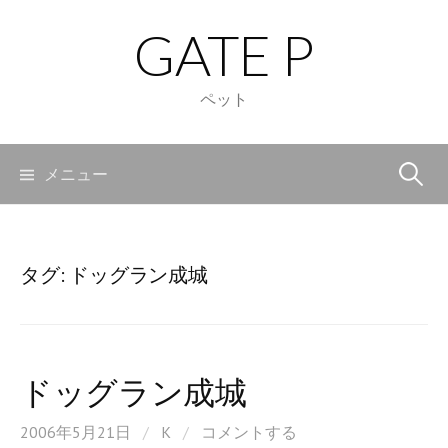
コ
GATE P
ン
テ
ン
ペット
ツ
へ
検
メニュー
ス
キ
索:
ッ
プ
タグ:
ドッグラン成城
ドッグラン成城
2006年5月21日
/
K
/
コメントする