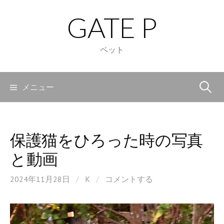
コ
GATE P
ン
テ
ン
ペット
ツ
へ
検
メニュー
ス
キ
索:
ッ
プ
保護猫をひろった時の写真
と動画
2024年11月28日
/
K
/
コメントする