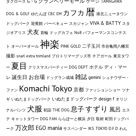
グランベリーモール
G・G
ケージ
タクロース
TAMAGAWA
暦
カフカ
DOG & GOLF
ゆたんぽ
CBC
EM
港北ニュータウン
VIVA & BATTY
ドッグパーク
迎賓館
バーベキュー
スカジャン
スタ
犬友
ジオアリス
首輪
ドッグカフェ
No8
パフォーマンスコンテス
神楽
二子玉川
ト
オーバーオール
PINK GOLD
市谷亀岡八幡宮
撮影
snarl extra
trimland
プロトリマーグッズ市
チアガール
東京タワ
夏目
ホテル ディ・マー
ー
クリスマスパーティー
DOG DEPT
雑誌
お台場
誕生日
レ
gemini
ドッグラン成城
シュナウザー・
Komachi Tokyo
京都
ファン
ファッションショー
ツナ
いぬたまドッグパーク
design f
ギ
いぬたまドッグパーク
オリジ
犬服
すずり
息子
風呂
ナルパンツ
初詣
THE DOG
エス
テ
キャットタワー
DOG FAN
ららぽーと横浜
夕日
取材
町田ドッグパ
万次郎
EGO mania
ーク
サスペンダー
IKS TOKYO
D.F.D
わん