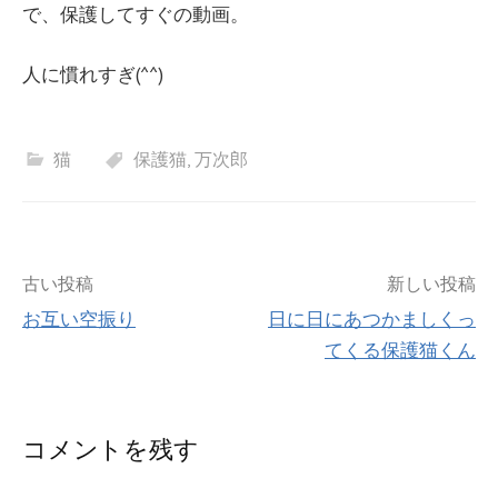
で、保護してすぐの動画。
人に慣れすぎ(^^)
猫
保護猫
,
万次郎
投
古い投稿
新しい投稿
お互い空振り
日に日にあつかましくっ
稿
てくる保護猫くん
ナ
ビ
コメントを残す
ゲ